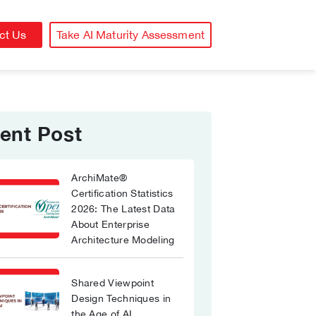
ct Us
Take AI Maturity Assessment
ent Post
ArchiMate®
Certification Statistics
2026: The Latest Data
About Enterprise
Architecture Modeling
Shared Viewpoint
Design Techniques in
the Age of AI