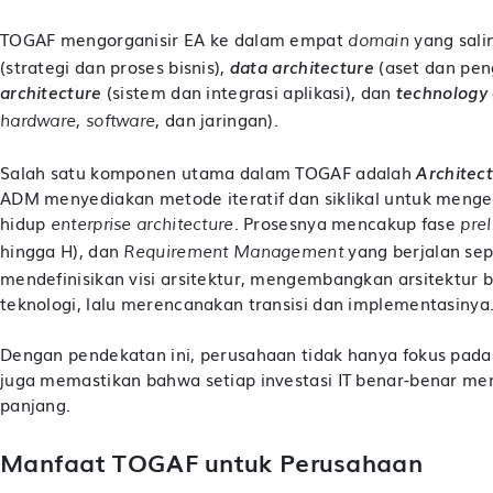
TOGAF mengorganisir EA ke dalam empat
yang salin
domain
(strategi dan proses bisnis),
data architecture
(aset dan pen
architecture
(sistem dan integrasi aplikasi), dan
technology 
, dan jaringan).
hardware, software
Salah satu komponen utama dalam TOGAF adalah
Architec
ADM menyediakan metode iteratif dan siklikal untuk meng
hidup
. Prosesnya mencakup fase
enterprise architecture
pre
hingga H), dan
yang berjalan sepa
Requirement Management
mendefinisikan visi arsitektur, mengembangkan arsitektur bi
teknologi, lalu merencanakan transisi dan implementasinya
Dengan pendekatan ini, perusahaan tidak hanya fokus pada 
juga memastikan bahwa setiap investasi IT benar-benar men
panjang.
Manfaat TOGAF untuk Perusahaan