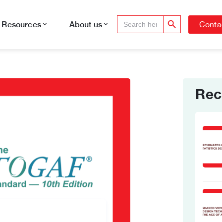
Search Button
Search
Conta
Resources
About us
for:
Rec