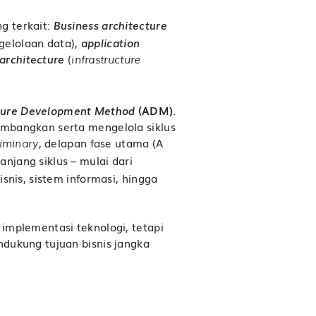
g terkait:
Business architecture
gelolaan data),
application
architecture
(
infrastructure
ture Development Method
(ADM)
.
embangkan serta mengelola siklus
, delapan fase utama (A
liminary
njang siklus – mulai dari
snis, sistem informasi, hingga
.
implementasi teknologi, tetapi
dukung tujuan bisnis jangka