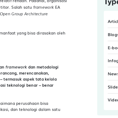
Typ
elatif rendah. Padahal, organisasi
titor. Salah satu
EA
framework
Open Group Architecture
Artic
manfaat yang bisa dirasakan oleh
Blog
E-bo
Info
kan
framework
dan metodologi
erancang, merencanakan,
New
– termasuk aspek tata kelola
asi teknologi benar – benar
Slid
Vide
gaimana perusahaan bisa
ikasi, dan teknologi dalam satu