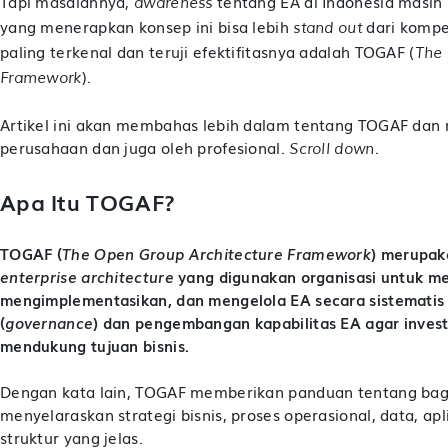
Tapi masalahnya,
tentang EA di Indonesia masih r
awareness
yang menerapkan konsep ini bisa lebih
dari kompe
stand out
paling terkenal dan teruji efektifitasnya adalah TOGAF (
The 
).
Framework
Artikel ini akan membahas lebih dalam tentang TOGAF dan 
perusahaan dan juga oleh profesional.
.
Scroll down
Apa Itu TOGAF?
TOGAF (
The Open Group Architecture Framework
) merupa
enterprise architecture
yang digunakan organisasi untuk m
mengimplementasikan, dan mengelola EA secara sistematis 
(
governance
) dan pengembangan kapabilitas EA agar invest
mendukung tujuan bisnis.
Dengan kata lain, TOGAF memberikan panduan tentang ba
menyelaraskan strategi bisnis, proses operasional, data, apl
struktur yang jelas.