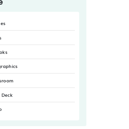
e
les
s
oks
graphics
sroom
e Deck
o